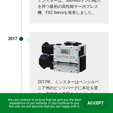
ミンスターは、300-600トンの能力
を持つ最初の高性能サーボプレス
機、FX2 Servoを発表しました。
2017
2017年、ミンスターはペンシルベ
ニア州のピッツバーグに本社を置
く、高速送り装置のイノベーター
であり主要メーカーであるVamco
We use cookies to ensure that we give you the best
ACCEPT
experience on our website. If you continue to use
International, Inc.の買収を発表しま
this site we will assume that you are happy with it.
した。ミンスターの高速プレスラ