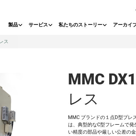
Primary Menu
製品
サービス
私たちのストーリー
アーカイ
レス
MMC D
レス
MMC ブランドの１点D型プレ
は、典型的なC型フレームで発
い精度の部品や厳しい公差の金