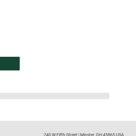
240 W Fifth Street | Minster, OH 45865 USA