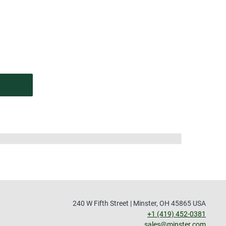
240 W Fifth Street | Minster, OH 45865 USA
+1 (419) 452-0381
sales@minster.com