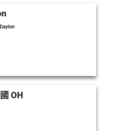
on
 Dayton
美國 OH