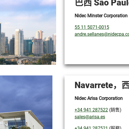
巴西 São Paul
Nidec Minster Corporation
55 11 5071-0015
andre.sellanes@nidecpa.
Navarrete
Nidec Arisa Corporation
+34 941 287522
(銷售)
sales@arisa.es
+34 941 287521
(服務)