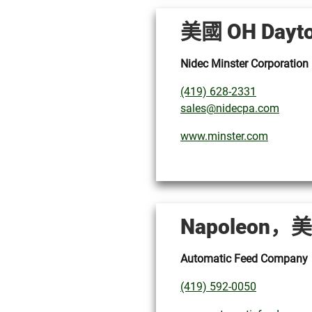
美國 OH Dayt
Nidec Minster Corporation
(419) 628-2331
sales@nidecpa.com
www.minster.com
Napoleon，
Automatic Feed Company
(419) 592-0050