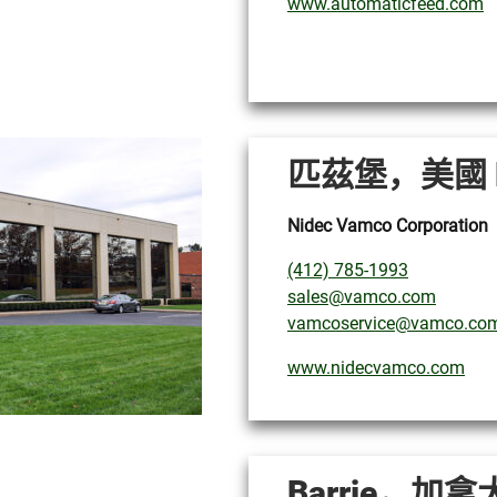
www.automaticfeed.com
匹茲堡，美國 
Nidec Vamco Corporation
(412) 785-1993
sales@vamco.com
vamcoservice@vamco.co
www.nidecvamco.com
Barrie，加拿