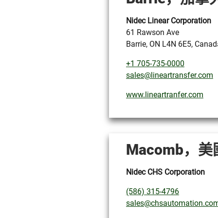
Nidec Linear Corporation
61 Rawson Ave
Barrie, ON L4N 6E5, Canad
+1 705-735-0000
sales@lineartransfer.com
www.lineartranfer.com
Macomb，
Nidec CHS Corporation
(586) 315-4796
sales@chsautomation.co