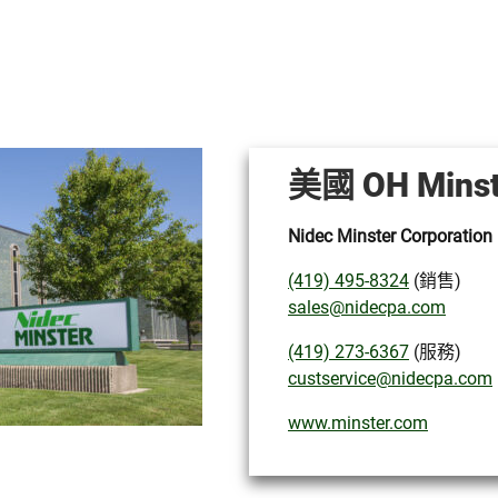
美國 OH Minst
Nidec Minster Corporation
(419) 495-8324
(銷售)
sales@nidecpa.com
(419) 273-6367
(服務)
custservice@nidecpa.com
www.minster.com