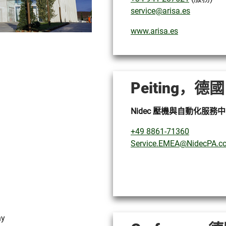
service@arisa.es
www.arisa.es
Peiting，德國
Nidec 壓機與自動化服務中
+49 8861-71360
Service.EMEA@NidecPA.c