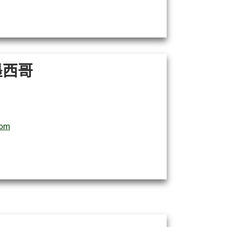
，墨西哥
com