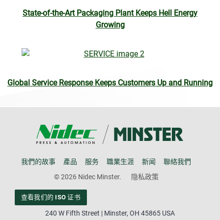
State-of-the-Art Packaging Plant Keeps Hell Energy
Growing
Global Service Response Keeps Customers Up and Running
我們的故事
產品
服务
職業生涯
新闻
聯絡我們
© 2026 Nidec Minster.
隐私政策
查看我们的 ISO 证书
240 W Fifth Street | Minster, OH 45865 USA