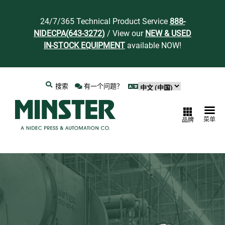
24/7/365 Technical Product Service
888-
NIDECPA(643-3272)
/ View our
NEW & USED
IN-STOCK EQUIPMENT
available NOW!
搜索
有一个问题？
菜单
品牌