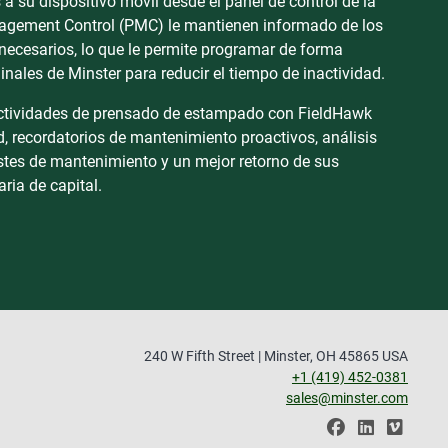
 a su dispositivo móvil desde el panel de control de la
agement Control (PMC) le mantienen informado de los
 necesarios, lo que le permite programar de forma
ginales de Minster para reducir el tiempo de inactividad.
actividades de prensado de estampado con FieldHawk
d, recordatorios de mantenimiento proactivos, análisis
ostes de mantenimiento y un mejor retorno de sus
ria de capital.
240 W Fifth Street | Minster, OH 45865 USA
+1 (419) 452-0381
sales@minster.com