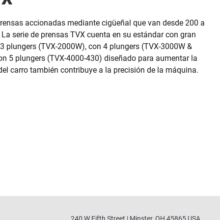
prensas accionadas mediante cigüeñal que van desde 200 a
. La serie de prensas TVX cuenta en su estándar con gran
 3 plungers (TVX-2000W), con 4 plungers (TVX-3000W &
on 5 plungers (TVX-4000-430) diseñado para aumentar la
del carro también contribuye a la precisión de la máquina.
240 W Fifth Street | Minster, OH 45865 USA