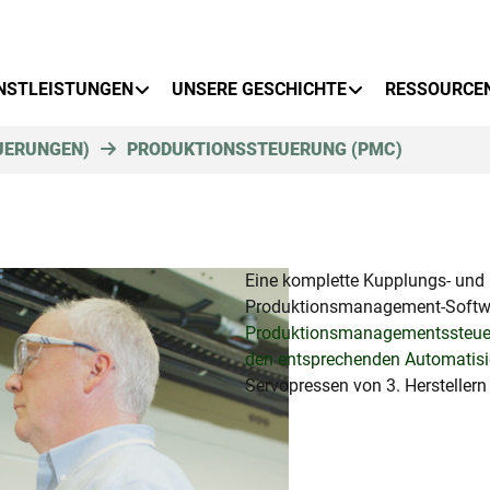
NSTLEISTUNGEN
UNSERE GESCHICHTE
RESSOURCE
UERUNGEN)
PRODUKTIONSSTEUERUNG (PMC)
Eine komplette Kupplungs- und 
Produktionsmanagement-Softwa
Produktionsmanagementssteuerun
den entsprechenden Automatis
Servopressen von 3. Hersteller