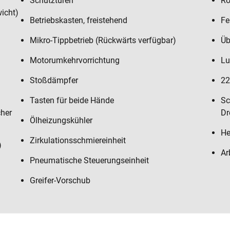
Schutztüren
Ro
icht)
Betriebskasten, freistehend
Fe
Mikro-Tippbetrieb (Rückwärts verfügbar)
Üb
Motorumkehrvorrichtung
Lu
Stoßdämpfer
22
Tasten für beide Hände
Sc
cher
Dr
Ölheizungskühler
He
Zirkulationsschmiereinheit
)
Ar
Pneumatische Steuerungseinheit
Greifer-Vorschub