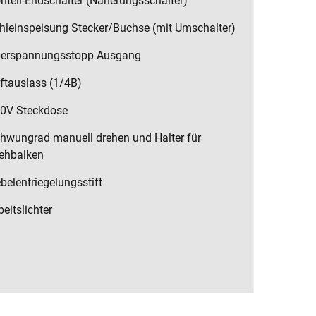
hteil-Endschalter (Näherungsschalter)
hleinspeisung Stecker/Buchse (mit Umschalter)
erspannungsstopp Ausgang
ftauslass (1/4B)
0V Steckdose
hwungrad manuell drehen und Halter für
ehbalken
belentriegelungsstift
beitslichter